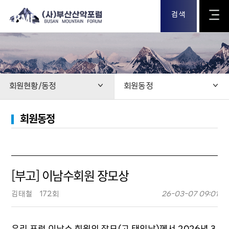
검색
회원현황/동정
회원동정
회원동정
[부고] 이남수회원 장모상
김태철
172회
26-03-07 09:01
우리 포럼 이남수 회원의 장모(고 태인남)께서 2026년 3