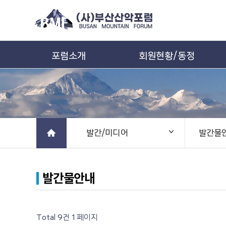
포럼소개
회원현황/동정
발간/미디어
발간물
발간물안내
Total 9건
1 페이지