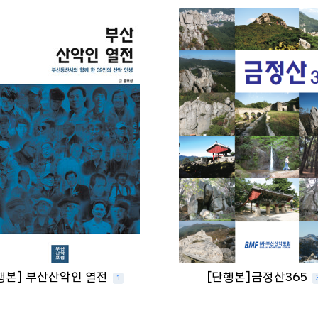
행본] 부산산악인 열전
[단행본]금정산365
1