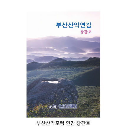
부산산악포럼 연감 창간호