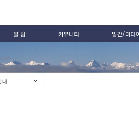
알 림
커뮤니티
발간/미디
안내