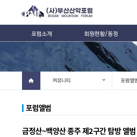
포럼소개
회원현황/동정
커뮤니티
포럼앨
포럼앨범
금정산~백양산 종주 제2구간 탐방 앨범