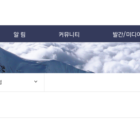
알 림
커뮤니티
발간/미디
범