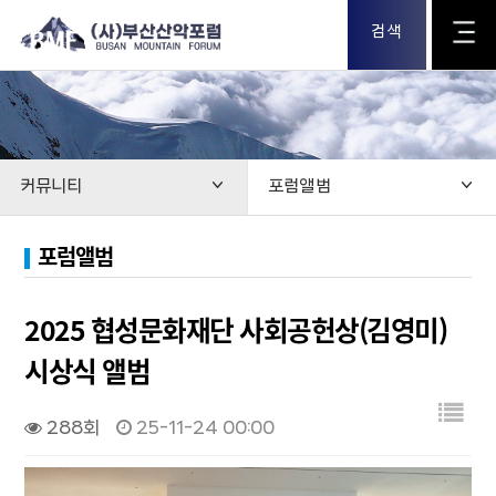
검색
커뮤니티
포럼앨범
포럼앨범
2025 협성문화재단 사회공헌상(김영미)
시상식 앨범
288회
25-11-24 00:00